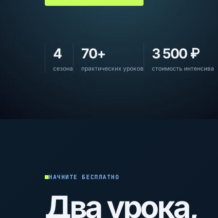
4
70+
3 500 ₽
сезона
практических уроков
стоимость интенсива
НАЧНИТЕ БЕСПЛАТНО
Два урока,