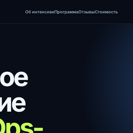
Об интенсиве
Программа
Отзывы
Стоимость
ое
ие
ps-