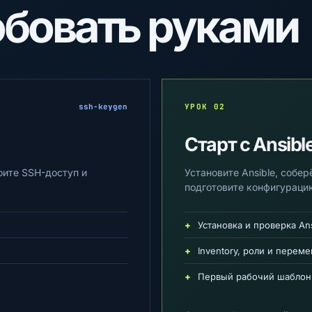
обовать руками
ssh-keygen
УРОК 02
Старт с Ansibl
оите SSH-доступ и
Установите Ansible, собе
подготовите конфигураци
Установка и проверка Ans
Inventory, роли и перем
Первый рабочий шаблон