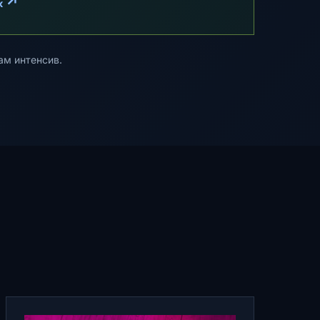
↗
к
ам интенсив.