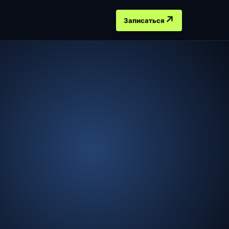
↗
Записаться