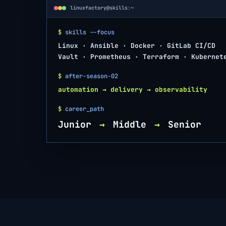
linuxfactory@skills:~
$
skills --focus
Linux · Ansible · Docker · GitLab CI/CD
Vault · Prometheus · Terraform · Kubernet
$
after-season-02
automation → delivery → observability
$
career_path
Junior
→
Middle
→
Senior