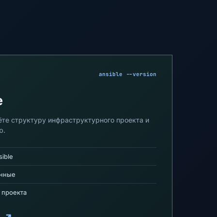
ansible --version
e
рёте структуру инфраструктурного проекта и
ю.
ible
енные
 проекта