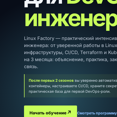
инженер
Linux Factory — практический интенси
инженера: от уверенной работы в Linu
инфраструктуры, CI/CD, Terraform и Ku
на 3 месяца: объяснение, практика, з
связь.
После первых 2 сезонов
вы уверенно автоматиз
контейнеры, настраиваете CI/CD, храните секре
практическая база для первой DevOps-роли.
↗
Начать обучение
Смотреть программ