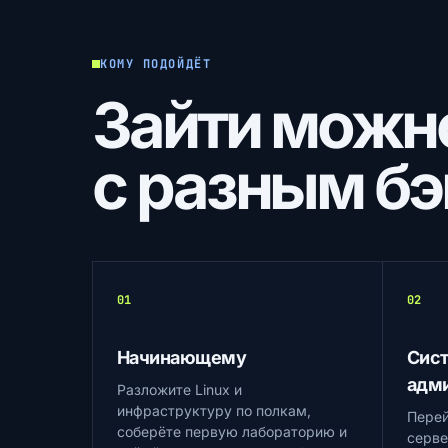
КОМУ ПОДОЙДЁТ
Зайти можн
с разным б
01
02
Начинающему
Сис
адм
Разложите Linux и
инфраструктуру по полкам,
Перей
соберёте первую лабораторию и
серве